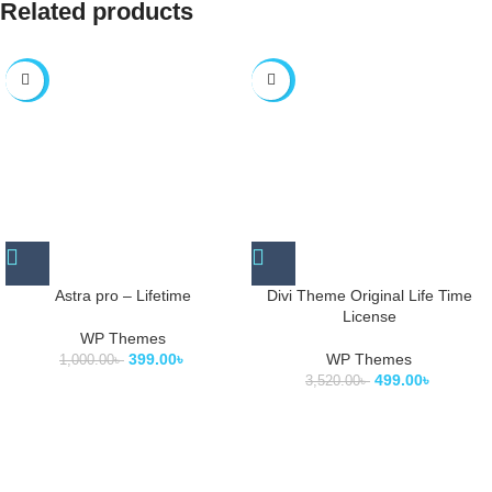
Related products
-60%
-86%
Astra pro – Lifetime
Divi Theme Original Life Time
License
WP Themes
399.00
৳
WP Themes
1,000.00
৳
499.00
৳
3,520.00
৳
SS IT BARI SHOP দিচ্ছে সবথেকে কম মূল্যে সকল ধরনের ডিজিটাল প্রোডাক্ট ক্রয় করার
সুযোগ, আমাদের সকল প্রোডাক্ট সম্পূর্ণভাবে অফিশিয়াল ক্রয় করা। তাই আপনি নিশ্চিন্তে আপনার
নিজের জন্য এবং ক্লাইন্টের জন্য আমাদের সকল প্রোডাক্ট ব্যবহার করতে পারবেন।